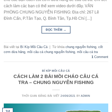
cách làm các bạn có thể xem video dưới đây. VĂN
PHÒNG CHUNG NGUYỄN FISHING: Địa chỉ: 267 Lê
Đình Cẩn, P.Tân Tạo, Q. Bình Tân, Tp.Hồ Chí […]
ĐỌC THÊM
→
Bài viết tại
Bí Kíp Mồi Câu Cá
|
Từ khóa
chung nguyễn fishing
,
cốt
cơm dừa hăng
,
mồi câu cá chung nguyễn fishing
,
mồi câu cá tra
1
Comment
BÍ KÍP MỒI CÂU CÁ
CÁCH LÀM 2 BÀI MỒI CHÁO CÂU CÁ
TRA – CHUNG NGUYỄN FISHING
THỜI GIAN ĐĂNG BÀI VIẾT
24/06/2021
BY
ADMIN
24