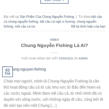
ĐỌC THÊM
→
Bài viết tại
Sản Phẩm Của Chung Nguyễn Fishing
|
Từ khóa
bột câu
cá chung nguyễn fishing
,
bột câu cá ngũ vị hương
,
chung nguyễn
fishing
,
mồi câu cá tra
Để lại bình luận của bạn
VIDEO
Chung Nguyễn Fishing Là Ai?
THỜI GIAN ĐĂNG BÀI VIẾT
03/06/2021
BY
ADMIN
03
Th6
Chào mọi người, mình là Chung Nguyễn Fishing là cần
thủ hoạt động câu cá từ các khu vực từ Bắc đến Nam và
các nước ngoài. Mình đam mê câu cá, từ nhỏ mình đã có
duyên với sông nước, với những ngày đi câu, cũng bởi lẽ
đó mới tạo nên một Chung […]