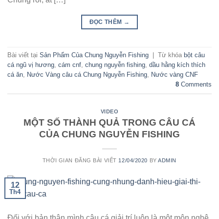
ĐỌC THÊM
→
Bài viết tại
Sản Phẩm Của Chung Nguyễn Fishing
|
Từ khóa
bột câu
cá ngũ vị hương
,
cám cnf
,
chung nguyễn fishing
,
dầu hằng kích thích
cá ăn
,
Nước Vàng câu cá Chung Nguyễn Fishing
,
Nước vàng CNF
8
Comments
VIDEO
MỘT SỐ THÀNH QUẢ TRONG CÂU CÁ
CỦA CHUNG NGUYỄN FISHING
THỜI GIAN ĐĂNG BÀI VIẾT
12/04/2020
BY
ADMIN
12
Th4
Đối với bản thân mình câu cá giải trí luôn là một môn nghệ