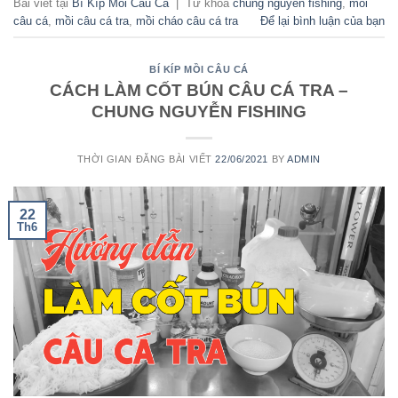
Bài viết tại
Bí Kíp Mồi Câu Cá
|
Từ khóa
chung nguyễn fishing
,
mồi
câu cá
,
mồi câu cá tra
,
mồi cháo câu cá tra
Để lại bình luận của bạn
BÍ KÍP MỒI CÂU CÁ
CÁCH LÀM CỐT BÚN CÂU CÁ TRA –
CHUNG NGUYỄN FISHING
THỜI GIAN ĐĂNG BÀI VIẾT
22/06/2021
BY
ADMIN
22
Th6