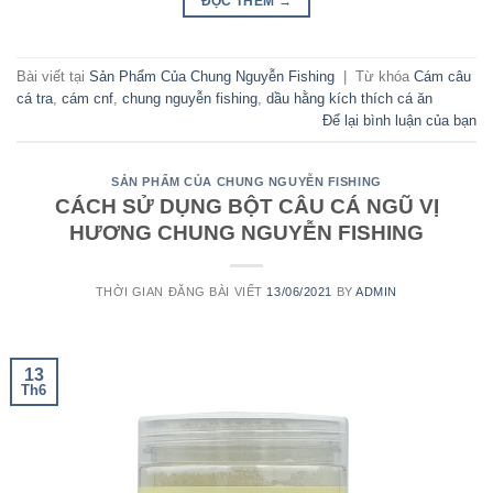
ĐỌC THÊM
→
Bài viết tại
Sản Phẩm Của Chung Nguyễn Fishing
|
Từ khóa
Cám câu
cá tra
,
cám cnf
,
chung nguyễn fishing
,
dầu hằng kích thích cá ăn
Để lại bình luận của bạn
SẢN PHẨM CỦA CHUNG NGUYỄN FISHING
CÁCH SỬ DỤNG BỘT CÂU CÁ NGŨ VỊ
HƯƠNG CHUNG NGUYỄN FISHING
THỜI GIAN ĐĂNG BÀI VIẾT
13/06/2021
BY
ADMIN
13
Th6