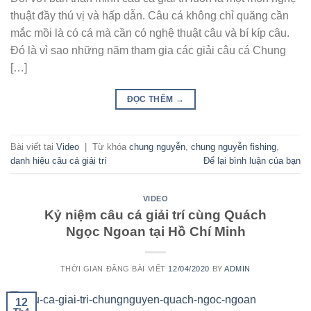
thuật đầy thú vị và hấp dẫn. Câu cá không chỉ quăng cần
mắc mồi là có cá mà cần có nghệ thuật câu và bí kíp câu.
Đó là vì sao những năm tham gia các giải câu cá Chung
[…]
ĐỌC THÊM
→
Bài viết tại
Video
|
Từ khóa
chung nguyễn
,
chung nguyễn fishing
,
danh hiệu câu cá giải trí
Để lại bình luận của bạn
VIDEO
Kỷ niệm câu cá giải trí cùng Quách
Ngọc Ngoan tại Hồ Chí Minh
THỜI GIAN ĐĂNG BÀI VIẾT
12/04/2020
BY
ADMIN
12