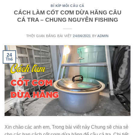
BÍ KÍP MỒI CÂU CÁ
CÁCH LÀM CỐT CƠM DỪA HĂNG CÂU
CÁ TRA – CHUNG NGUYỄN FISHING
THỜI GIAN ĐĂNG BÀI VIẾT
24/06/2021
BY
ADMIN
24
Th6
Xin chào các anh em, Trong bài viết này Chung sẽ chia sẻ
cho các bạn cách cốt cơm dừa hăng để câu cá tra. Chi tiết