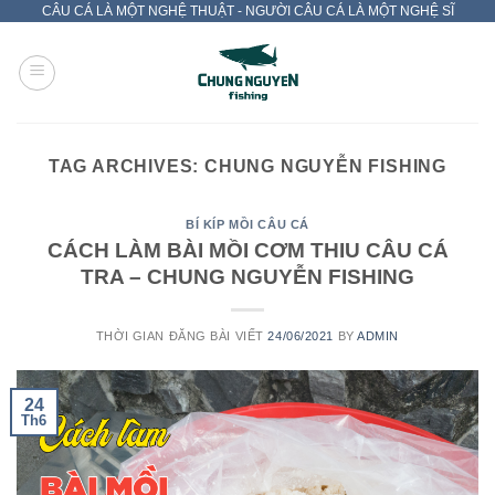
CÂU CÁ LÀ MỘT NGHỆ THUẬT - NGƯỜI CÂU CÁ LÀ MỘT NGHỆ SĨ
Skip
to
content
TAG ARCHIVES:
CHUNG NGUYỄN FISHING
BÍ KÍP MỒI CÂU CÁ
CÁCH LÀM BÀI MỒI CƠM THIU CÂU CÁ
TRA – CHUNG NGUYỄN FISHING
THỜI GIAN ĐĂNG BÀI VIẾT
24/06/2021
BY
ADMIN
24
Th6