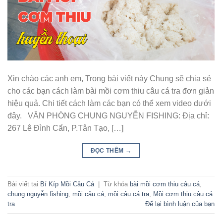
Xin chào các anh em, Trong bài viết này Chung sẽ chia sẻ
cho các bạn cách làm bài mồi cơm thiu câu cá tra đơn giản
hiệu quả. Chi tiết cách làm các bạn có thể xem video dưới
đây. VĂN PHÒNG CHUNG NGUYỄN FISHING: Địa chỉ:
267 Lê Đình Cẩn, P.Tân Tạo, […]
ĐỌC THÊM
→
Bài viết tại
Bí Kíp Mồi Câu Cá
|
Từ khóa
bài mồi cơm thiu câu cá
,
chung nguyễn fishing
,
mồi câu cá
,
mồi câu cá tra
,
Mồi cơm thiu câu cá
tra
Để lại bình luận của bạn